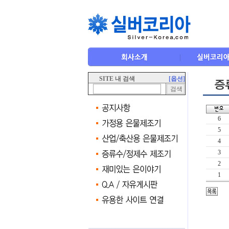
SITE 내 검색
[옵션]
6
5
4
3
2
1