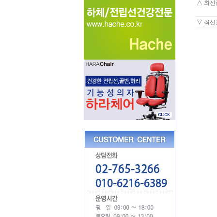
△
최신
▽
최신