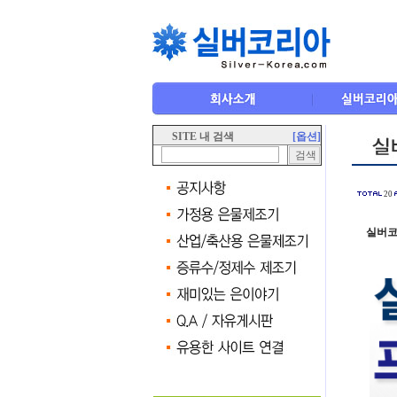
SITE 내 검색
[옵션]
20
실버코