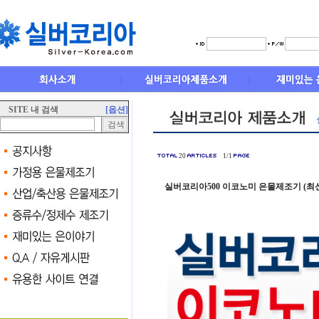
SITE 내 검색
[옵션]
20
1/1
실버코리아500 이코노미 은물제조기 (최